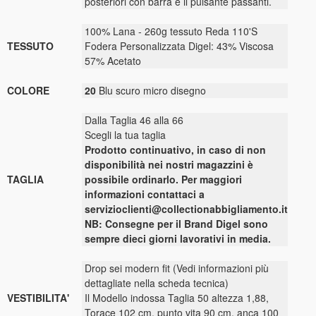
posteriori con barra e il pulsante passanti.
100% Lana - 260g tessuto Reda 110'S
TESSUTO
Fodera Personalizzata Digel: 43% Viscosa
57% Acetato
COLORE
20
Blu scuro micro disegno
Dalla Taglia 46 alla 66
Scegli la tua taglia
Prodotto continuativo, in caso di non
disponibilità nei nostri magazzini è
TAGLIA
possibile ordinarlo. Per maggiori
informazioni contattaci a
servizioclienti@collectionabbigliamento.it
NB: Consegne per il Brand Digel sono
sempre dieci giorni lavorativi in media.
Drop sei modern fit (Vedi informazioni più
dettagliate nella scheda tecnica)
VESTIBILITA'
Il Modello indossa Taglia 50 altezza 1,88,
Torace 102 cm, punto vita 90 cm, anca 100