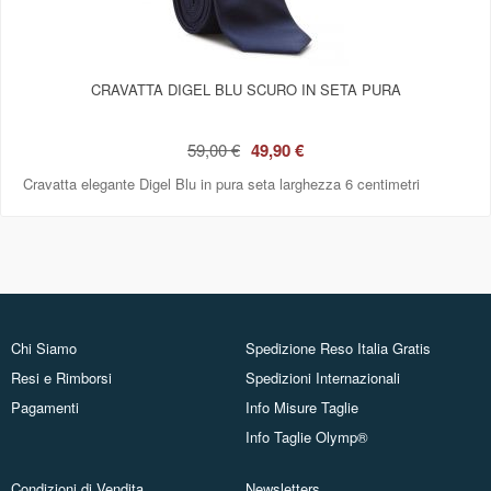
CRAVATTA DIGEL BLU SCURO IN SETA PURA
59,00 €
49,90 €
Cravatta elegante Digel Blu in pura seta larghezza 6 centimetri
Chi Siamo
Spedizione Reso Italia Gratis
Resi e Rimborsi
Spedizioni Internazionali
Pagamenti
Info Misure Taglie
Info Taglie Olymp®
Condizioni di Vendita
Newsletters