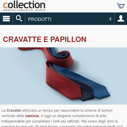
PRODOTTI
CRAVATTE E PAPILLON
La
Cravatta
utilizzata un tempo per nascondere la striscia di bottoni
verticale della
camicia
, è oggi un elegante complemento di stile
indispensabile per completare i look più raffinati. Nel corso degli anni la
cravatta ha assunto diverse forme, passando dai colori selvaggi degli anni