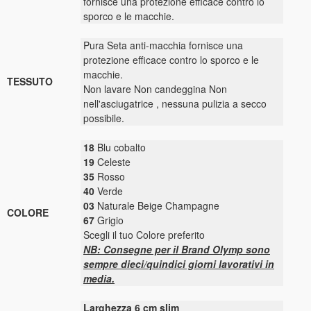
fornisce una protezione efficace contro lo
sporco e le macchie.
Pura Seta anti-macchia fornisce una
protezione efficace contro lo sporco e le
macchie.
TESSUTO
Non lavare Non candeggina Non
nell'asciugatrice , nessuna pulizia a secco
possibile.
18
Blu cobalto
19
Celeste
35
Rosso
40
Verde
03
Naturale Beige Champagne
COLORE
67
Grigio
Scegli il tuo Colore preferito
NB: Consegne per il Brand Olymp sono
sempre dieci/quindici giorni lavorativi in
media.
Larghezza 6 cm slim