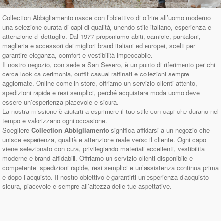
Collection Abbigliamento nasce con l’obiettivo di offrire all’uomo moderno
una selezione curata di capi di qualità, unendo stile italiano, esperienza e
attenzione al dettaglio. Dal 1977 proponiamo abiti, camicie, pantaloni,
maglieria e accessori dei migliori brand italiani ed europei, scelti per
garantire eleganza, comfort e vestibilità impeccabile.
Il nostro negozio, con sede a San Severo, è un punto di riferimento per chi
cerca look da cerimonia, outfit casual raffinati e collezioni sempre
aggiornate. Online come in store, offriamo un servizio clienti attento,
spedizioni rapide e resi semplici, perché acquistare moda uomo deve
essere un’esperienza piacevole e sicura.
La nostra missione è aiutarti a esprimere il tuo stile con capi che durano nel
tempo e valorizzano ogni occasione.
Scegliere
Collection Abbigliamento
significa affidarsi a un negozio che
unisce esperienza, qualità e attenzione reale verso il cliente. Ogni capo
viene selezionato con cura, privilegiando materiali eccellenti, vestibilità
moderne e brand affidabili. Offriamo un servizio clienti disponibile e
competente, spedizioni rapide, resi semplici e un’assistenza continua prima
e dopo l’acquisto. Il nostro obiettivo è garantirti un’esperienza d’acquisto
sicura, piacevole e sempre all’altezza delle tue aspettative.