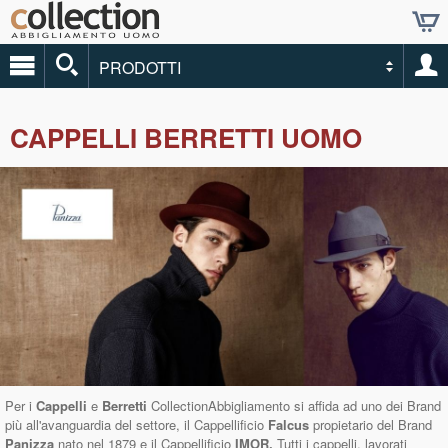
PRODOTTI
CAPPELLI BERRETTI UOMO
Per i
Cappelli
e
Berretti
CollectionAbbigliamento si affida ad uno dei Brand
più all'avanguardia del settore, il Cappellificio
Falcus
propietario del Brand
Panizza
nato nel 1879 e il Cappellificio
IMOR.
Tutti i cappelli, lavorati