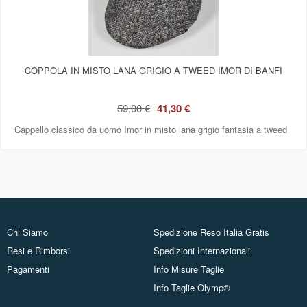
COPPOLA IN MISTO LANA GRIGIO A TWEED IMOR DI BANFI
59,00 €
41,30 €
Cappello classico da uomo Imor in misto lana grigio fantasia a tweed
Chi Siamo
Spedizione Reso Italia Gratis
Resi e Rimborsi
Spedizioni Internazionali
Pagamenti
Info Misure Taglie
Info Taglie Olymp®