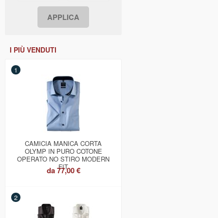
I PIÙ VENDUTI
1
CAMICIA MANICA CORTA
OLYMP IN PURO COTONE
OPERATO NO STIRO MODERN
FIT
da
77,00 €
2