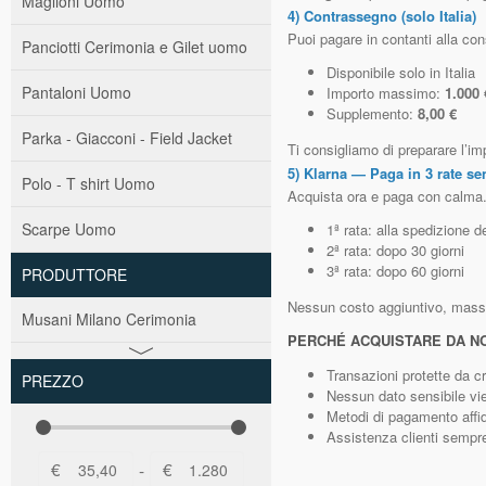
Maglioni Uomo
4) Contrassegno (solo Italia)
Puoi pagare in contanti alla co
Panciotti Cerimonia e Gilet uomo
Disponibile solo in Italia
Pantaloni Uomo
Importo massimo:
1.000 
Supplemento:
8,00 €
Parka - Giacconi - Field Jacket
Ti consigliamo di preparare l’i
5) Klarna — Paga in 3 rate se
Polo - T shirt Uomo
Acquista ora e paga con calma. 
Scarpe Uomo
1ª rata: alla spedizione de
2ª rata: dopo 30 giorni
3ª rata: dopo 60 giorni
PRODUTTORE
Nessun costo aggiuntivo, massim
Musani Milano Cerimonia
PERCHÉ ACQUISTARE DA NO
Transazioni protette da cr
PREZZO
Nessun dato sensibile v
Metodi di pagamento affida
Assistenza clienti sempre
€
€
-