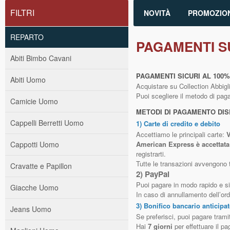
FILTRI
NOVITÀ
PROMOZION
REPARTO
PAGAMENTI S
Abiti Bimbo Cavani
PAGAMENTI SICURI AL 100%
Abiti Uomo
Acquistare su Collection Abbigli
Puoi scegliere il metodo di pagam
Camicie Uomo
METODI DI PAGAMENTO DIS
Cappelli Berretti Uomo
1) Carte di credito e debito
Accettiamo le principali carte:
V
Cappotti Uomo
American Express è accettata
registrarti.
Tutte le transazioni avvengono
Cravatte e Papillon
2) PayPal
Puoi pagare in modo rapido e si
Giacche Uomo
In caso di annullamento dell’ord
3) Bonifico bancario anticipa
Jeans Uomo
Se preferisci, puoi pagare trami
Hai
7 giorni
per effettuare il p