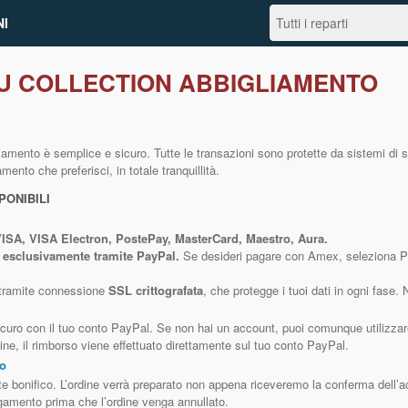
I
U COLLECTION ABBIGLIAMENTO
amento è semplice e sicuro. Tutte le transazioni sono protette da sistemi di s
ento che preferisci, in totale tranquillità.
PONIBILI
ISA, VISA Electron, PostePay, MasterCard, Maestro, Aura.
 esclusivamente tramite PayPal.
Se desideri pagare con Amex, seleziona Pa
 tramite connessione
SSL crittografata
, che protegge i tuoi dati in ogni fase.
curo con il tuo conto PayPal. Se non hai un account, puoi comunque utilizzare
ine, il rimborso viene effettuato direttamente sul tuo conto PayPal.
to
te bonifico. L’ordine verrà preparato non appena riceveremo la conferma dell’a
agamento prima che l’ordine venga annullato.