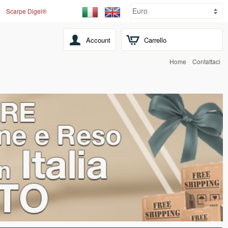
Scarpe Digel®
Account
Carrello
Home
Contattaci