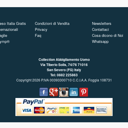
so Italia Gratis
Condizioni di Vendita
Newsletters
ternazionali
Privacy
Contattaci
aglie
Faq
Cosa dicono di Noi
Olymp®
Whatsapp
Collection Abbigliamento Uomo
Via Tiberio Solis, 74/76
71016
San Severo (FG) Italy
Tel: 0882 225863
Copyright 2026 P.IVA 00393300710 C.C.I.A.A. Foggia 108731