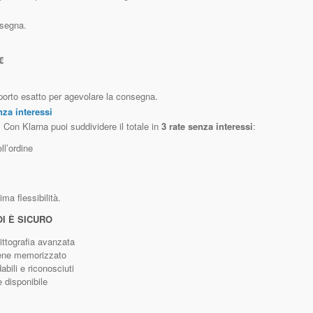
nsegna.
€
mporto esatto per agevolare la consegna.
nza interessi
Con Klarna puoi suddividere il totale in
3 rate senza interessi
:
ll’ordine
a flessibilità.
I È SICURO
ittografia avanzata
iene memorizzato
bili e riconosciuti
 disponibile