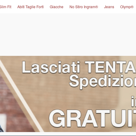
Slim Fit
Abiti Taglie Forti
Giacche
No Stiro Ingram®
Jeans
Olymp®