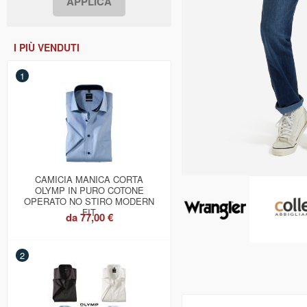
I PIÙ VENDUTI
1
CAMICIA MANICA CORTA
OLYMP IN PURO COTONE
OPERATO NO STIRO MODERN
FIT
da
77,00 €
2