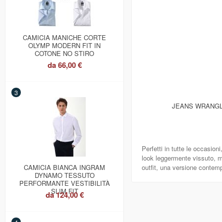
CAMICIA MANICHE CORTE
OLYMP MODERN FIT IN
COTONE NO STIRO
da
66,00 €
3
JEANS WRANGLE
Perfetti in tutte le occasion
look leggermente vissuto, mo
CAMICIA BIANCA INGRAM
outfit, una versione contem
DYNAMO TESSUTO
PERFORMANTE VESTIBILITÀ
SLIM FIT
da
124,00 €