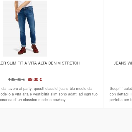
R SLIM FIT A VITA ALTA DENIM STRETCH
JEANS W
109,00 €
89,00 €
i, dal lavoro ai party, questi classici jeans blu medio dal
Scopri i cele
dello a vita alta e vestibilità slim sono adatti ad ogni tuo
con dettagli
poranea di un classico modello cowboy.
perfetta per tu