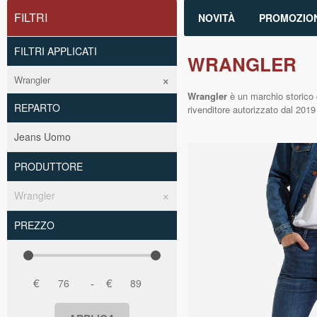
FILTRI
NOVITÀ
PROMOZION
FILTRI APPLICATI
WRANGLER
Wrangler
Wrangler
è un marchio storico c
REPARTO
rivenditore autorizzato dal 201
Jeans Uomo
PRODUTTORE
Wrangler
PREZZO
€
€
-