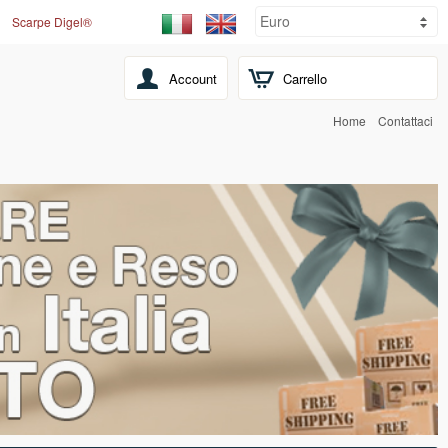
Scarpe Digel®
Account
Carrello
Home
Contattaci