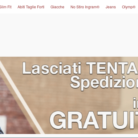
Slim Fit
Abiti Taglie Forti
Giacche
No Stiro Ingram®
Jeans
Olymp®