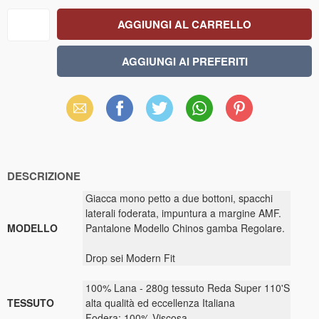
Email
Facebook
X
WhatsApp
Pinterest
(Twitter)
DESCRIZIONE
Giacca mono petto a due bottoni, spacchi
laterali foderata, impuntura a margine AMF.
MODELLO
Pantalone Modello Chinos gamba Regolare.
Drop sei Modern Fit
100% Lana - 280g tessuto Reda Super 110'S
TESSUTO
alta qualità ed eccellenza Italiana
Fodera: 100% Viscosa