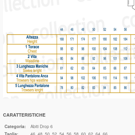
CARATTERISTICHE
Categoria:
Abiti Drop 6
Taglia:
46
48
50
52
54
56
58
60
62
64
66