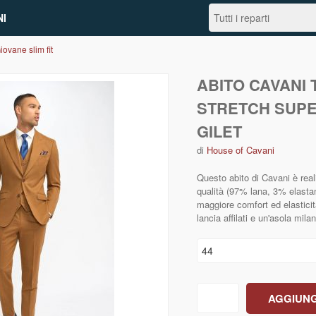
I
ovane slim fit
ABITO CAVANI
STRETCH SUPE
GILET
di
House of Cavani
Questo abito di Cavani è real
qualità (97% lana, 3% elastan
maggiore comfort ed elasticit
lancia affilati e un'asola mil