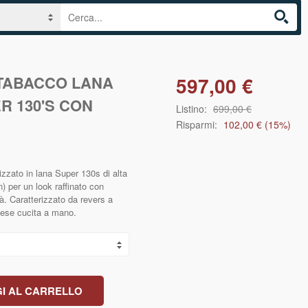
 TABACCO LANA
597,00 €
R 130'S CON
Listino:
699,00 €
Risparmi:
102,00 €
(
15
%)
izzato in lana Super 130s di alta
) per un look raffinato con
à. Caratterizzato da revers a
anese cucita a mano.