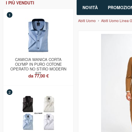
I PIÙ VENDUTI
NOVITÀ
PROMOZION
1
Abiti Uomo
Abiti Uomo Linea Gi
CAMICIA MANICA CORTA
OLYMP IN PURO COTONE
OPERATO NO STIRO MODERN
FIT
da
77,00 €
2