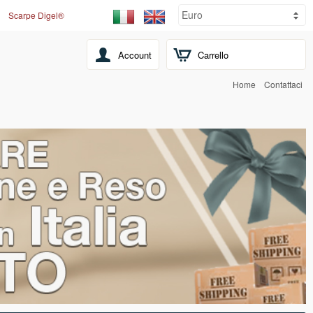
Scarpe Digel®
Account
Carrello
Home
Contattaci