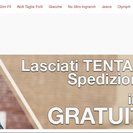
Slim Fit
Abiti Taglie Forti
Giacche
No Stiro Ingram®
Jeans
Olymp®