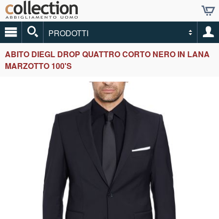
PRODOTTI
ABITO DIEGL DROP QUATTRO CORTO NERO IN LANA
MARZOTTO 100'S