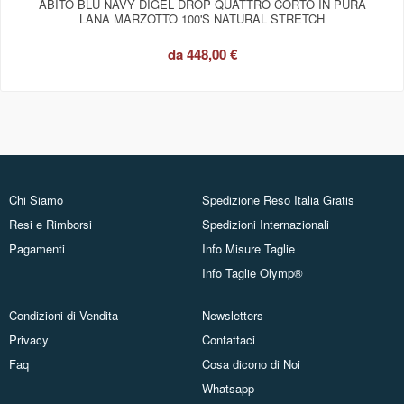
ABITO BLU NAVY DIGEL DROP QUATTRO CORTO IN PURA
LANA MARZOTTO 100'S NATURAL STRETCH
da
448,00 €
Chi Siamo
Spedizione Reso Italia Gratis
Resi e Rimborsi
Spedizioni Internazionali
Pagamenti
Info Misure Taglie
Info Taglie Olymp®
Condizioni di Vendita
Newsletters
Privacy
Contattaci
Faq
Cosa dicono di Noi
Whatsapp