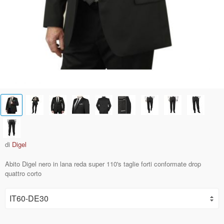
di
Digel
Abito Digel nero in lana reda super 110's taglie forti conformate drop
quattro corto