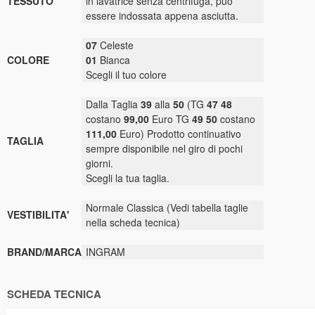
TESSUTO
in lavatrice senza centrifuga, può
essere indossata appena asciutta.
07
Celeste
COLORE
01
Bianca
Scegli il tuo colore
Dalla Taglia
39
alla
50
(TG
47 48
costano
99,00
Euro TG
49 50
costano
111,00
Euro) Prodotto continuativo
TAGLIA
sempre disponibile nel giro di pochi
giorni.
Scegli la tua taglia.
Normale Classica (Vedi tabella taglie
VESTIBILITA'
nella scheda tecnica)
BRAND/MARCA
INGRAM
SCHEDA TECNICA