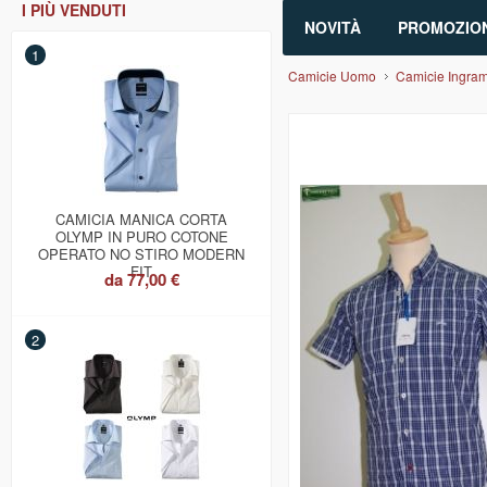
I PIÙ VENDUTI
NOVITÀ
PROMOZION
1
Camicie Uomo
Camicie Ingram 
CAMICIA MANICA CORTA
OLYMP IN PURO COTONE
OPERATO NO STIRO MODERN
FIT
da
77,00 €
2