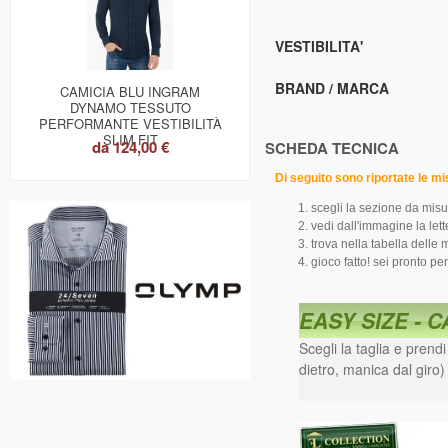
VESTIBILITA'
BRAND / MARCA
CAMICIA BLU INGRAM
DYNAMO TESSUTO
PERFORMANTE VESTIBILITÀ
SLIM FIT
da
124,00 €
SCHEDA TECNICA
Di seguito sono riportate le m
scegli la sezione da misu
vedi dall'immagine la let
trova nella tabella delle 
gioco fatto! sei pronto per
EASY SIZE - C
Scegli la taglia e prend
dietro, manica dal giro)