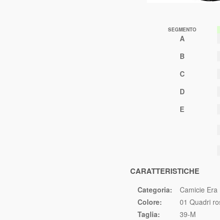
SEGMENTO
A
B
C
D
E
CARATTERISTICHE
Categoria:
Camicie Era 
Colore:
01 Quadri ro
Taglia:
39-M