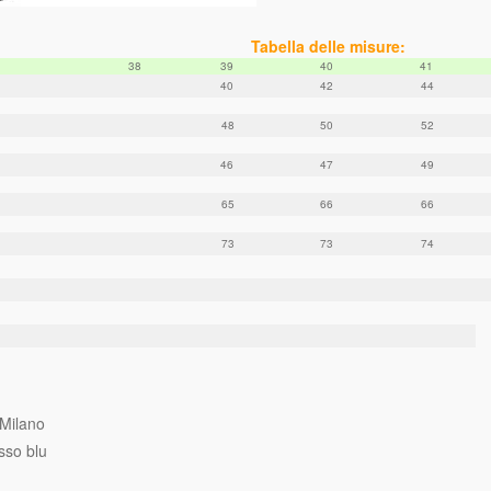
Tabella delle misure:
38
39
40
41
40
42
44
48
50
52
46
47
49
65
66
66
73
73
74
Milano
sso blu