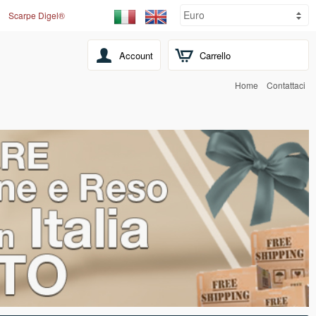
Scarpe Digel®
Account
Carrello
Home
Contattaci