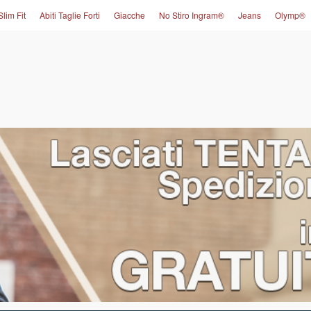
Slim Fit
Abiti Taglie Forti
Giacche
No Stiro Ingram®
Jeans
Olymp®