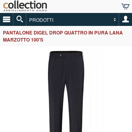
PRODOTTI
PANTALONE DIGEL DROP QUATTRO IN PURA LANA
MARZOTTO 100'S