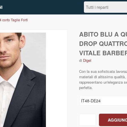
I
4 corto Taglie Forti
ABITO BLU A Q
DROP QUATTRO
VITALE BARBE
di
Digel
Con la sua sofisticata lavoraz
materiali di altissima qualit
rappresentano un'eleganza se
perfetta.