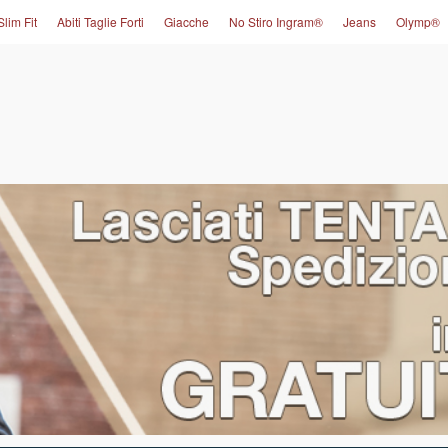
Slim Fit
Abiti Taglie Forti
Giacche
No Stiro Ingram®
Jeans
Olymp®