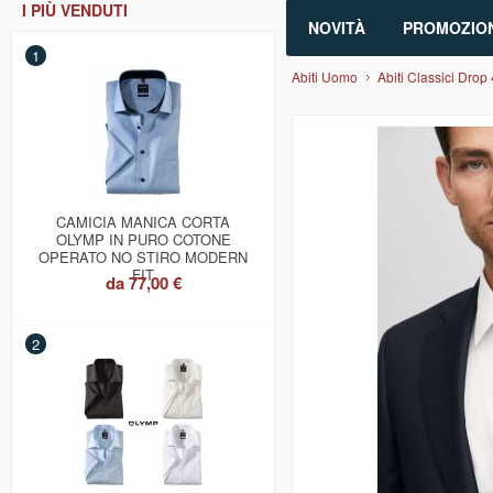
I PIÙ VENDUTI
NOVITÀ
PROMOZION
1
Abiti Uomo
Abiti Classici Drop 
CAMICIA MANICA CORTA
OLYMP IN PURO COTONE
OPERATO NO STIRO MODERN
FIT
da
77,00 €
2