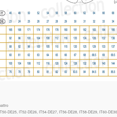
uattro
IT50-DE25
IT52-DE26
IT54-DE27
IT56-DE28
IT58-DE29
IT60-DE3