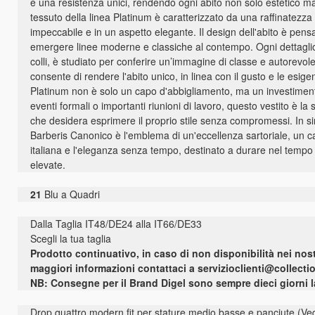
e una resistenza unici, rendendo ogni abito non solo estetico ma
tessuto della linea Platinum è caratterizzato da una raffinatezza 
impeccabile e in un aspetto elegante. Il design dell'abito è pens
emergere linee moderne e classiche al contempo. Ogni dettaglio, da
colli, è studiato per conferire un’immagine di classe e autorevol
consente di rendere l'abito unico, in linea con il gusto e le esige
Platinum non è solo un capo d'abbigliamento, ma un investimento 
eventi formali o importanti riunioni di lavoro, questo vestito è 
che desidera esprimere il proprio stile senza compromessi. In sin
Barberis Canonico è l'emblema di un'eccellenza sartoriale, un cap
italiana e l'eleganza senza tempo, destinato a durare nel tempo e
elevate.
21
Blu a Quadri
Dalla Taglia IT48/DE24 alla IT66/DE33
Scegli la tua taglia
Prodotto continuativo, in caso di non disponibilità nei nost
maggiori informazioni contattaci a servizioclienti@collecti
NB: Consegne per il Brand Digel sono sempre dieci giorni la
Drop quattro modern fit per stature medio basse e panciute (Vedi