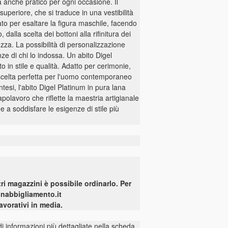
 anche pratico per ogni occasione. Il
superiore, che si traduce in una vestibilità
ato per esaltare la figura maschile, facendo
lla scelta dei bottoni alla rifinitura dei
ezza. La possibilità di personalizzazione
nze di chi lo indossa. Un abito Digel
in stile e qualità. Adatto per cerimonie,
la scelta perfetta per l'uomo contemporaneo
tesi, l'abito Digel Platinum in pura lana
olavoro che riflette la maestria artigianale
 a soddisfare le esigenze di stile più
ri magazzini è possibile ordinarlo. Per
onabbigliamento.it
vorativi in media.
 informazioni più dettagliate nella scheda