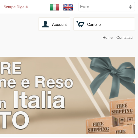
Scarpe Digel®
Account
Carrello
Home
Contattaci