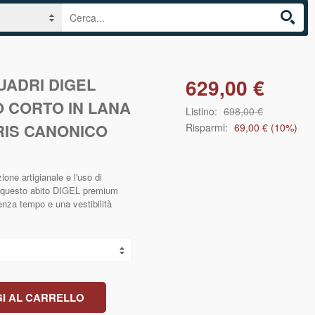
UADRI DIGEL
629,00 €
 CORTO IN LANA
Listino:
698,00 €
RIS CANONICO
Risparmi:
69,00 €
(
10
%)
ione artigianale e l'uso di
à, questo abito DIGEL premium
nza tempo e una vestibilità