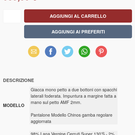
Email
Facebook
X
WhatsApp
Pinterest
(Twitter)
DESCRIZIONE
Giacca mono petto a due bottoni con spacchi
laterali foderata. Impuntura a margine fatta a
mano sul petto AMF 2mm.
MODELLO
Pantalone Modello Chinos gamba regolare
aggiornata
98% Lana Vergine Cerruti Super 130'S - 2%