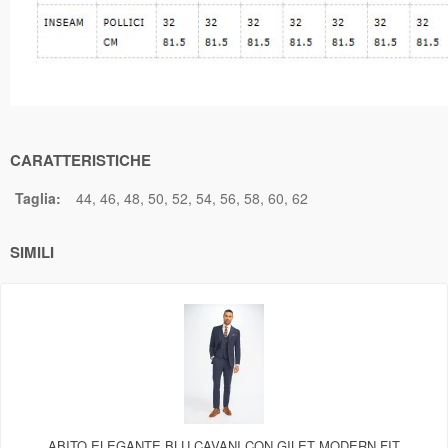
CARATTERISTICHE
Taglia:
44
46
48
50
52
54
56
58
60
62
SIMILI
ABITO ELEGANTE BLU CAVANI CON GILET MODERN FIT