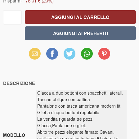
Risparmi:
78,01 €
(
20
%)
Email
Facebook
X
WhatsApp
Pinterest
(Twitter)
DESCRIZIONE
Giacca a due bottoni con spacchetti laterali.
Tasche oblique con pattina
Pantalone con tasca americana modern fit
Gilet a cinque bottoni regolabile
La vendita riguarda tre pezzi
Giacca,Pantalone e gilet.
Abito tre pezzi elegante firmato Cavani,
MODELLO
realizzato in un raffinato tono di beige. La