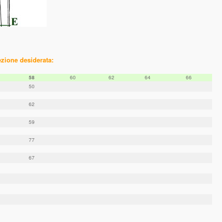
ezione desiderata:
58
60
62
64
66
50
62
59
77
67