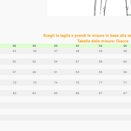
Scegli la taglia e prendi le misure in base alla s
Tabella delle misure: Giacca
46
48
50
52
54
56
44
45
47
48
49
49
50
52
54
57
58
60
47
48
51
53
55
56
73
73
74
75
77
77
63
64
65
66
67
67