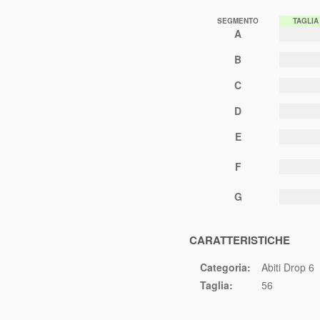
SEGMENTO
TAGLIA
A
B
C
D
E
F
G
CARATTERISTICHE
Categoria:
Abiti Drop 6
Taglia:
56