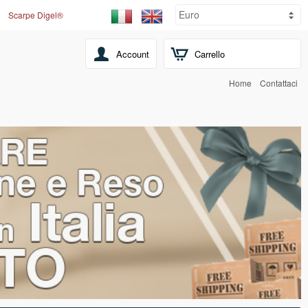
Scarpe Digel®
Account
Carrello
Home
Contattaci