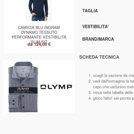
TAGLIA
VESTIBILITA'
CAMICIA BLU INGRAM
DYNAMO TESSUTO
PERFORMANTE VESTIBILITÀ
BRAND/MARCA
SLIM FIT
da
124,00 €
SCHEDA TECNICA
scegli la sezione da mi
vedi dall'immagine la le
capo che usi(unico meto
trova nella tabella dell
gioco fatto! sei pronto p