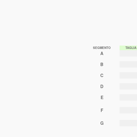
SEGMENTO
TAGLIA
A
B
C
D
E
F
G