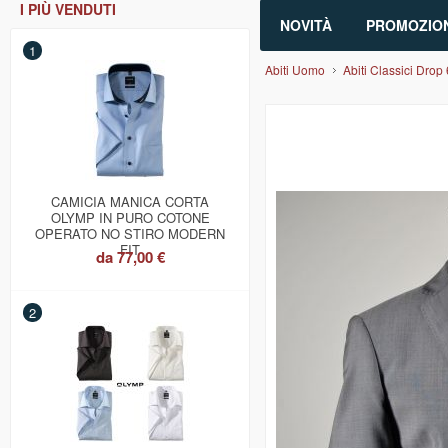
I PIÙ VENDUTI
NOVITÀ
PROMOZION
1
Abiti Uomo
Abiti Classici Drop 
CAMICIA MANICA CORTA
OLYMP IN PURO COTONE
OPERATO NO STIRO MODERN
FIT
da
77,00 €
2