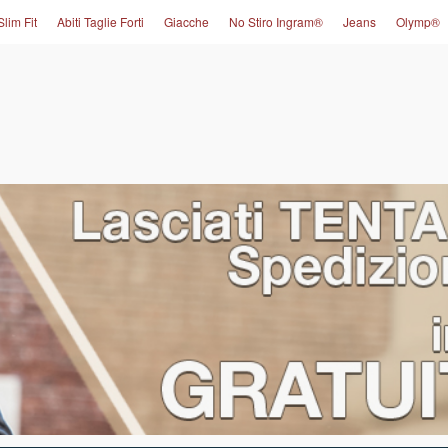
Slim Fit
Abiti Taglie Forti
Giacche
No Stiro Ingram®
Jeans
Olymp®