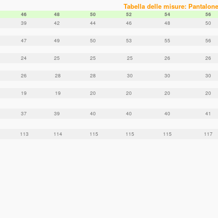
Tabella delle misure: Pantalon
46
48
50
52
54
56
39
42
44
46
48
50
47
49
50
53
55
56
24
25
25
25
26
26
26
28
28
30
30
30
19
19
20
20
20
20
37
39
40
40
40
41
113
114
115
115
115
117