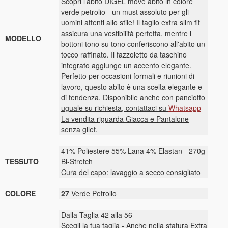
Scopri l’abito DIGEL move abito in colore
verde petrolio - un must assoluto per gli
uomini attenti allo stile! Il taglio extra slim fit
assicura una vestibilità perfetta, mentre i
MODELLO
bottoni tono su tono conferiscono all'abito un
tocco raffinato. Il fazzoletto da taschino
integrato aggiunge un accento elegante.
Perfetto per occasioni formali e riunioni di
lavoro, questo abito è una scelta elegante e
di tendenza.
Disponibile anche con panciotto
uguale su richiesta, contattaci su
Whatsapp
La vendita riguarda Giacca e Pantalone
senza gilet.
41% Poliestere 55% Lana 4% Elastan - 270g
TESSUTO
Bi-Stretch
Cura del capo: lavaggio a secco consigliato
COLORE
27
Verde Petrolio
Dalla Taglia 42 alla 56
Scegli la tua taglia - Anche nella statura Extra