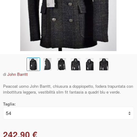
di
John Barritt
Peacoat uomo John Barritt, chiusura a doppiopetto, fodera trapuntata con
imbottitura leggera, vestibilità slim fit fantasia a quadri blu e verde.
Taglia:
242,90 €