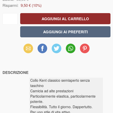
Risparmi:
9,50 €
(
10
%)
Email
Facebook
X
WhatsApp
Pinterest
(Twitter)
DESCRIZIONE
Collo Kent classico semiaperto senza
taschino
Camicia ad alte prestazioni
Particolarmente elastica, particolarmente
potente.
Flessibilità. Tutto il giorno. Dappertutto.
Per uno stile di vita attivo.