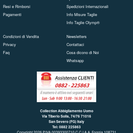
Resi e Rimborsi
Spedizioni Internazionali
Pagamenti
Info Misure Taglie
Info Taglie Olymp®
Condizioni di Vendita
Newsletters
Privacy
Contattaci
Faq
Cosa dicono di Noi
Whatsapp
Collection Abbigliamento Uomo
Via Tiberio Solis, 74/76
71016
San Severo (FG) Italy
Tel: 0882 225863
Copyright 2026 P.IVA 00393300710 C.C.I.A.A. Foggia 108731