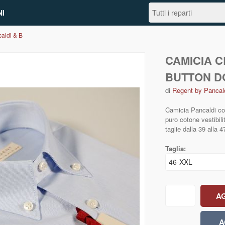
I
aldi & B
CAMICIA 
BUTTON D
di
Regent by Pancal
Camicia Pancaldi co
puro cotone vestibilit
taglie dalla 39 alla 4
Taglia: