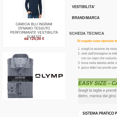
VESTIBILITA'
BRAND/MARCA
CAMICIA BLU INGRAM
DYNAMO TESSUTO
PERFORMANTE VESTIBILITÀ
SCHEDA TECNICA
SLIM FIT
da
124,00 €
Di seguito sono riportate le 
scegli la sezione da misu
vedi dall'immagine la let
con un capo che usi(unic
trova nella tabella delle 
gioco fatto! sei pronto per
EASY SIZE - 
Scegli la taglia e prend
dietro, manica dal giro)