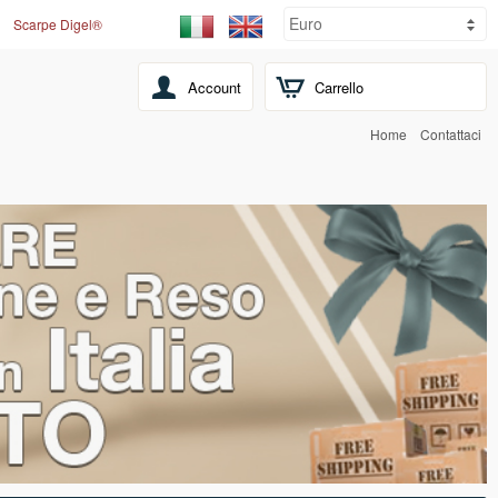
Scarpe Digel®
Account
Carrello
Home
Contattaci