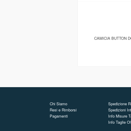
CAMICIA BUTTON D
Chi Siamo
Spedizione Re
Resi e Rimborsi
Spedizioni In
Pagamenti
Info Misure T
Info Taglie 