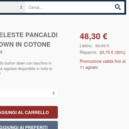
CELESTE PANCALDI
48,30 €
OWN IN COTONE
Listino:
69,00 €
di
Risparmi:
20,70 €
(
30
%)
Promozione valida fino al
llo button down con taschino in
11 agosto
à regolare disponibile in tutte le
7