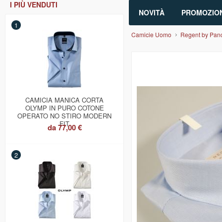
I PIÙ VENDUTI
NOVITÀ
PROMOZION
1
Camicie Uomo
Regent by Panc
CAMICIA MANICA CORTA
OLYMP IN PURO COTONE
OPERATO NO STIRO MODERN
FIT
da
77,00 €
2