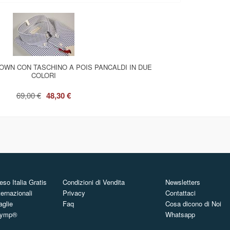
OWN CON TASCHINO A POIS PANCALDI IN DUE
COLORI
69,00 €
48,30 €
so Italia Gratis
Condizioni di Vendita
Newsletters
ternazionali
Privacy
Contattaci
aglie
Faq
Cosa dicono di Noi
Olymp®
Whatsapp