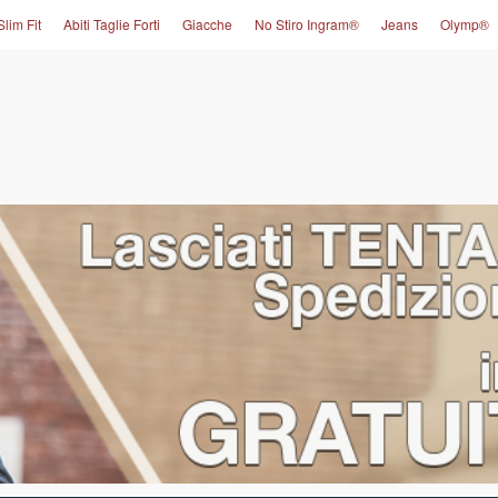
Slim Fit
Abiti Taglie Forti
Giacche
No Stiro Ingram®
Jeans
Olymp®