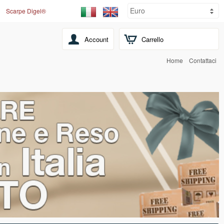
Scarpe Digel®
Account
Carrello
Home
Contattaci