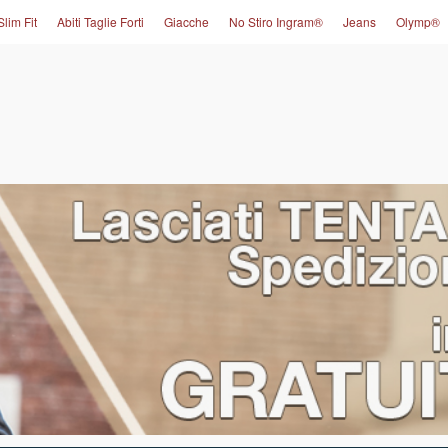
Slim Fit
Abiti Taglie Forti
Giacche
No Stiro Ingram®
Jeans
Olymp®