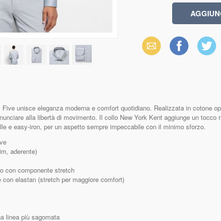
Email
Facebook
X
(Twitter)
ive unisce eleganza moderna e comfort quotidiano. Realizzata in cotone oper
inunciare alla libertà di movimento. Il collo New York Kent aggiunge un tocco raf
elle e easy‑iron, per un aspetto sempre impeccabile con il minimo sforzo.
ve
im, aderente)
o con componente stretch
con elastan (stretch per maggiore comfort)
a linea più sagomata