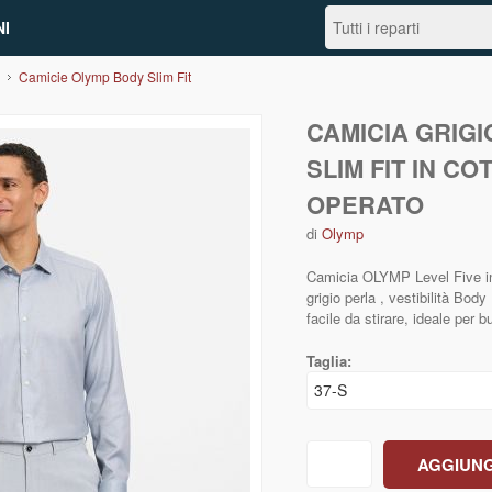
I
Camicie Olymp Body Slim Fit
CAMICIA GRIG
SLIM FIT IN C
OPERATO
di
Olymp
Camicia OLYMP Level Five in 
grigio perla , vestibilità Body
facile da stirare, ideale per 
Taglia: