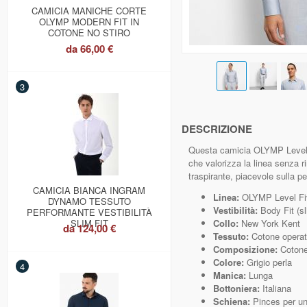
CAMICIA MANICHE CORTE
OLYMP MODERN FIT IN
COTONE NO STIRO
da
66,00 €
3
DESCRIZIONE
Questa camicia OLYMP Level F
che valorizza la linea senza r
traspirante, piacevole sulla p
CAMICIA BIANCA INGRAM
Linea:
OLYMP Level Fi
DYNAMO TESSUTO
Vestibilità:
Body Fit (sl
PERFORMANTE VESTIBILITÀ
SLIM FIT
Collo:
New York Kent
da
124,00 €
Tessuto:
Cotone operat
Composizione:
Cotone 
Colore:
Grigio perla
4
Manica:
Lunga
Bottoniera:
Italiana
Schiena:
Pinces per un