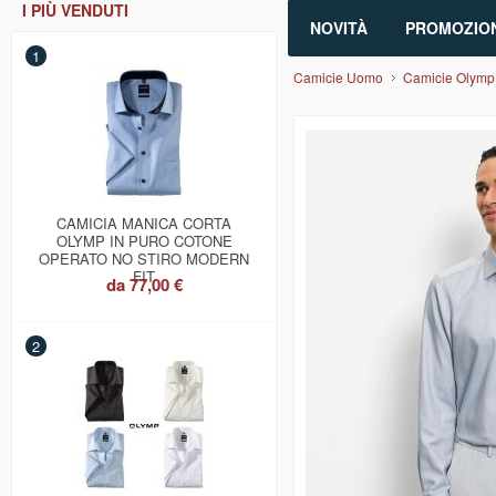
I PIÙ VENDUTI
NOVITÀ
PROMOZION
1
Camicie Uomo
Camicie Olymp
CAMICIA MANICA CORTA
OLYMP IN PURO COTONE
OPERATO NO STIRO MODERN
FIT
da
77,00 €
2