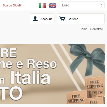
Scarpe Digel®
Account
Carrello
Home
Contattaci