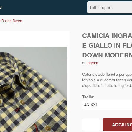
I
m Button Down
CAMICIA INGR
E GIALLO IN F
DOWN MODERN
di
Ingram
Cotone caldo flanella per que
fantasia a quadretti tartan con
disponibile in tutte le taglie 
Taglia: