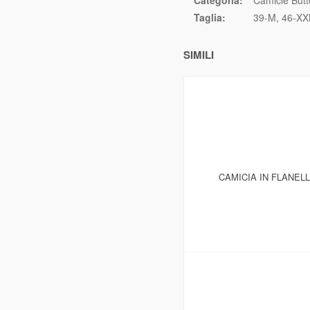
Categoria:
Camicie But
Taglia:
39-M
46-XX
SIMILI
CAMICIA IN FLANEL