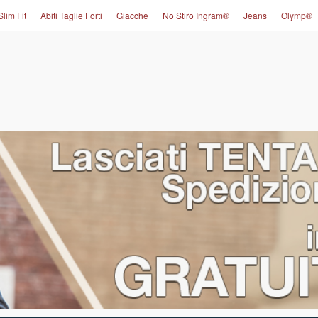
Slim Fit
Abiti Taglie Forti
Giacche
No Stiro Ingram®
Jeans
Olymp®