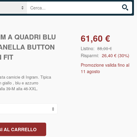
AM A QUADRI BLU
61,60 €
LANELLA BUTTON
Listino:
88,00 €
 FIT
Risparmi:
26,40 €
(
30
%)
Promozione valida fino al
11 agosto
sta camicie di Ingram. Tipica
 giallo , blu e azzurro
dalla 39-M alla 46-XXL.