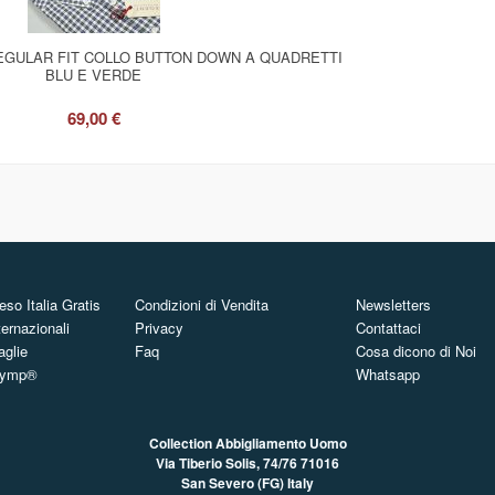
EGULAR FIT COLLO BUTTON DOWN A QUADRETTI
BLU E VERDE
69,00 €
so Italia Gratis
Condizioni di Vendita
Newsletters
ternazionali
Privacy
Contattaci
aglie
Faq
Cosa dicono di Noi
Olymp®
Whatsapp
Collection Abbigliamento Uomo
Via Tiberio Solis, 74/76
71016
San Severo (FG) Italy