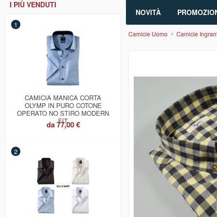
I PIÙ VENDUTI
NOVITÀ
PROMOZION
1
Camicie Uomo
Camicie Ingra
CAMICIA MANICA CORTA
OLYMP IN PURO COTONE
OPERATO NO STIRO MODERN
FIT
da
77,00 €
2