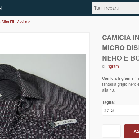
I
Slim Fit - Avvitate
CAMICIA I
MICRO DI
NERO E B
di
Ingram
Camicia Ingram slim 
fantasia grigio nero 
alla 43.
Taglia: