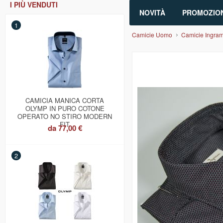
I PIÙ VENDUTI
NOVITÀ
PROMOZION
1
Camicie Uomo
Camicie Ingram 
CAMICIA MANICA CORTA
OLYMP IN PURO COTONE
OPERATO NO STIRO MODERN
FIT
da
77,00 €
2