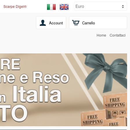
Scarpe Digel®
Account
Carrello
Home
Contattaci