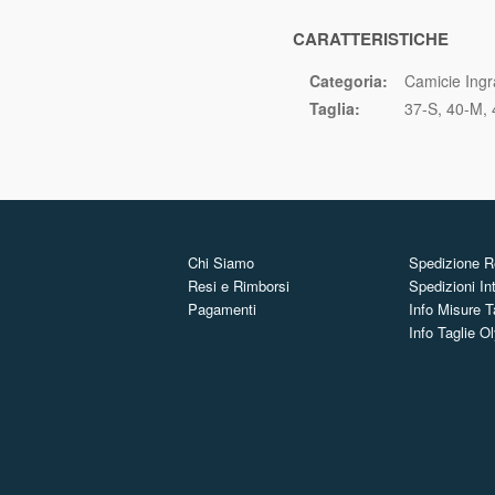
CARATTERISTICHE
Categoria:
Camicie Ingr
Taglia:
37-S
40-M
Chi Siamo
Spedizione Re
Resi e Rimborsi
Spedizioni In
Pagamenti
Info Misure T
Info Taglie 