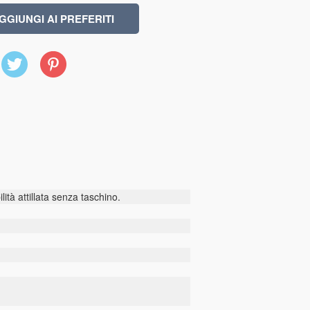
X
Pinterest
(Twitter)
ità attillata senza taschino.