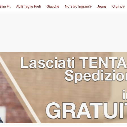
Slim Fit
Abiti Taglie Forti
Giacche
No Stiro Ingram®
Jeans
Olymp®