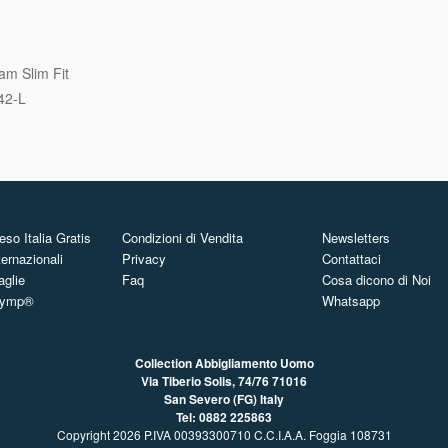
am Slim Fit
42-L
so Italia Gratis
Condizioni di Vendita
Newsletters
ternazionali
Privacy
Contattaci
aglie
Faq
Cosa dicono di Noi
Olymp®
Whatsapp
Collection Abbigliamento Uomo
Via Tiberio Solis, 74/76
71016
San Severo (FG) Italy
Tel: 0882 225863
Copyright 2026 P.IVA 00393300710 C.C.I.A.A. Foggia 108731