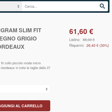
NGRAM SLIM FIT
61,60 €
SEGNO GRIGIO
Listino:
88,00 €
ORDEAUX
Risparmi:
26,40 €
(
30
%)
fit collo piccolo moda micro
e bordeaux in tutte le taglie dalla 37