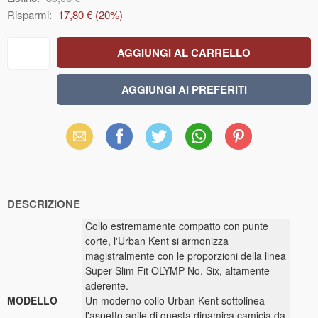
Risparmi:
17,80 €
(
20
%)
Email
Facebook
X
WhatsApp
Pinterest
(Twitter)
DESCRIZIONE
Collo estremamente compatto con punte
corte, l'Urban Kent si armonizza
magistralmente con le proporzioni della linea
Super Slim Fit OLYMP No. Six, altamente
aderente.
MODELLO
Un moderno collo Urban Kent sottolinea
l'aspetto agile di questa dinamica camicia da