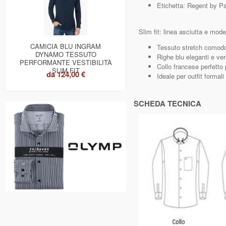
Etichetta: Regent by P
Slim fit: linea asciutta e mode
CAMICIA BLU INGRAM
Tessuto stretch comodo
DYNAMO TESSUTO
Righe blu eleganti e vers
PERFORMANTE VESTIBILITÀ
Collo francese perfetto
SLIM FIT
da
124,00 €
Ideale per outfit formal
SCHEDA TECNICA