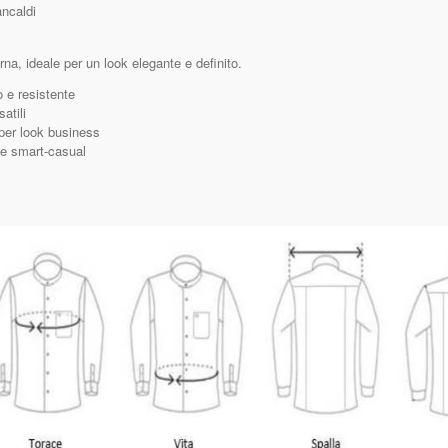
ancaldi
rna, ideale per un look elegante e definito.
 e resistente
atili
 per look business
i e smart‑casual