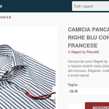
I
aldi & B
CAMICIA PANCA
RIGHE BLU CO
FRANCESE
di
Regent by Pancaldi
Camicia da uomo Regent by Pa
in tessuto stretch misto cotone
alla francese. Elegante, mod
e smart‑casual.
Taglia: