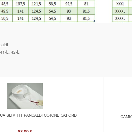
aldi
41-L
42-L
NCA SLIM FIT PANCALDI COTONE OXFORD
CAMIC
88,00 €