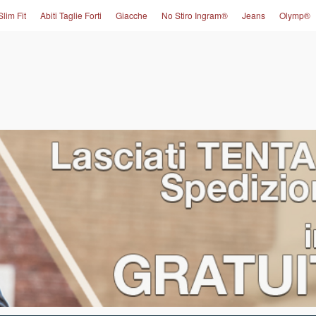
Slim Fit
Abiti Taglie Forti
Giacche
No Stiro Ingram®
Jeans
Olymp®