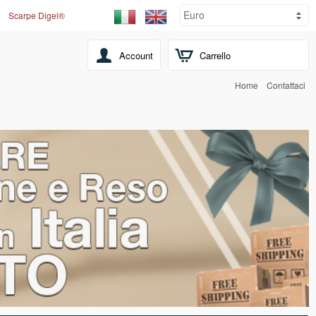
Scarpe Digel®
Account
Carrello
Home
Contattaci