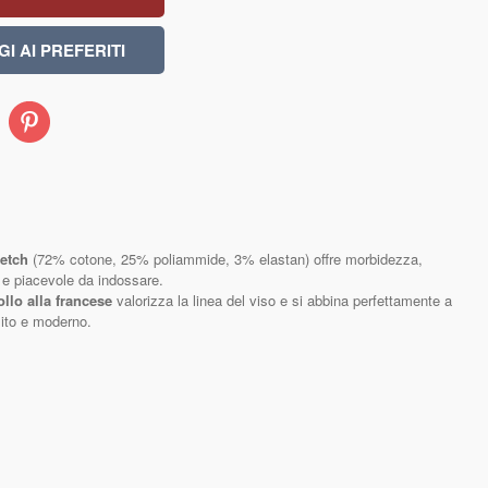
Pinterest
retch
(72% cotone, 25% poliammide, 3% elastan) offre morbidezza,
o e piacevole da indossare.
ollo alla francese
valorizza la linea del viso e si abbina perfettamente a
lito e moderno.