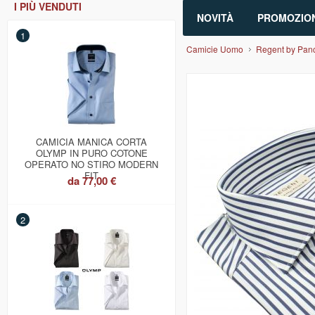
I PIÙ VENDUTI
NOVITÀ
PROMOZION
1
Camicie Uomo
Regent by Panc
CAMICIA MANICA CORTA
OLYMP IN PURO COTONE
OPERATO NO STIRO MODERN
FIT
da
77,00 €
2