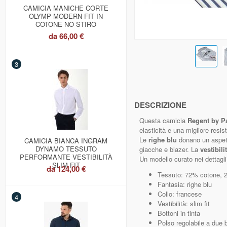
CAMICIA MANICHE CORTE
OLYMP MODERN FIT IN
COTONE NO STIRO
da
66,00 €
3
DESCRIZIONE
Questa camicia
Regent by P
elasticità e una migliore resi
Le
righe blu
donano un aspetto 
CAMICIA BIANCA INGRAM
DYNAMO TESSUTO
giacche e blazer. La
vestibili
PERFORMANTE VESTIBILITÀ
Un modello curato nei dettagli
SLIM FIT
da
124,00 €
Tessuto: 72% cotone, 
Fantasia: righe blu
Collo: francese
4
Vestibilità: slim fit
Bottoni in tinta
Polso regolabile a due b