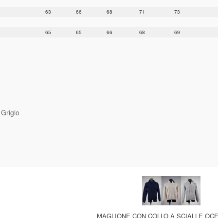
63
66
68
71
73
65
65
66
68
69
 Grigio
MAGLIONE CON COLLO A SCIALLE OC