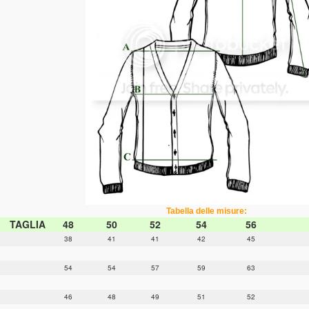
Tabella delle misure:
TAGLIA
48
50
52
54
56
38
41
41
42
45
54
54
57
59
63
46
48
49
51
52