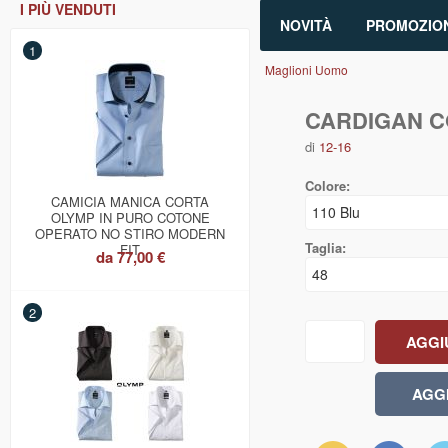
I PIÙ VENDUTI
NOVITÀ
PROMOZION
1
Maglioni Uomo
CARDIGAN CO
di
12-16
Colore:
CAMICIA MANICA CORTA
OLYMP IN PURO COTONE
OPERATO NO STIRO MODERN
Taglia:
FIT
da
77,00 €
2