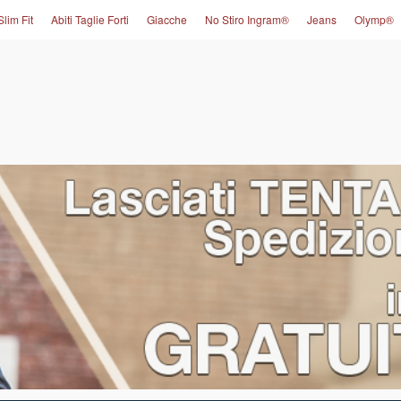
Slim Fit
Abiti Taglie Forti
Giacche
No Stiro Ingram®
Jeans
Olymp®