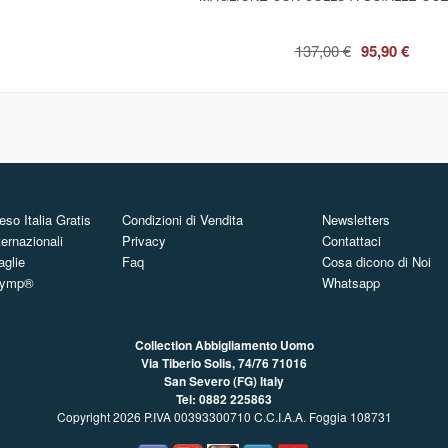
137,00 €
95,90 €
so Italia Gratis
Condizioni di Vendita
Newsletters
ternazionali
Privacy
Contattaci
aglie
Faq
Cosa dicono di Noi
Olymp®
Whatsapp
Collection Abbigliamento Uomo
Via Tiberio Solis, 74/76
71016
San Severo (FG) Italy
Tel: 0882 225863
Copyright 2026 P.IVA 00393300710 C.C.I.A.A. Foggia 108731