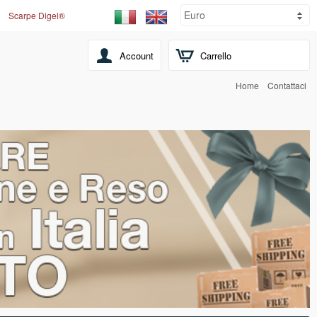
Scarpe Digel®
Account
Carrello
Home
Contattaci