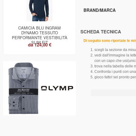
BRAND/MARCA
CAMICIA BLU INGRAM
SCHEDA TECNICA
DYNAMO TESSUTO
PERFORMANTE VESTIBILITÀ
Di seguito sono riportate le m
SLIM FIT
da
124,00 €
scegli la sezione da misu
vedi dall'immagine la let
con un capo che usi(unic
trova nella tabella delle 
Confronta i punti con un
gioco fatto! sei pronto per