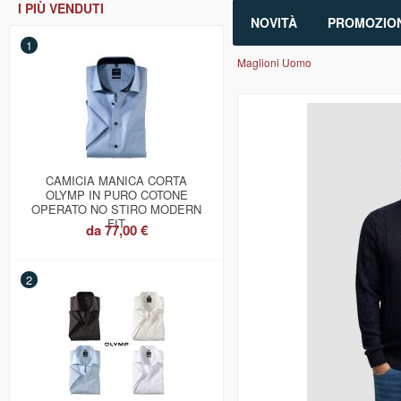
I PIÙ VENDUTI
NOVITÀ
PROMOZION
1
Maglioni Uomo
CAMICIA MANICA CORTA
OLYMP IN PURO COTONE
OPERATO NO STIRO MODERN
FIT
da
77,00 €
2