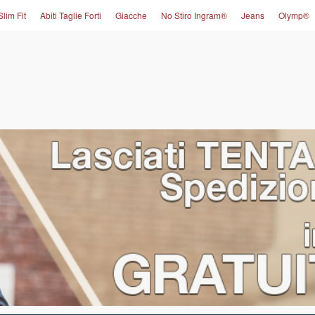
Slim Fit
Abiti Taglie Forti
Giacche
No Stiro Ingram®
Jeans
Olymp®