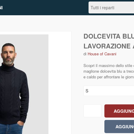
I
DOLCEVITA BL
LAVORAZIONE 
di
House of Cavani
Scopri il massimo dello stile 
maglione dolcevita blu a trec
e caldo per affrontare le gior