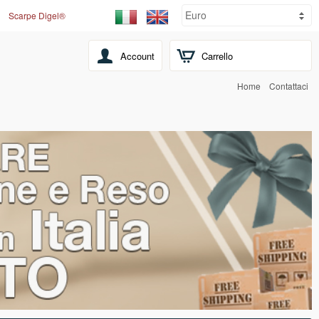
Scarpe Digel®
Account
Carrello
Home
Contattaci