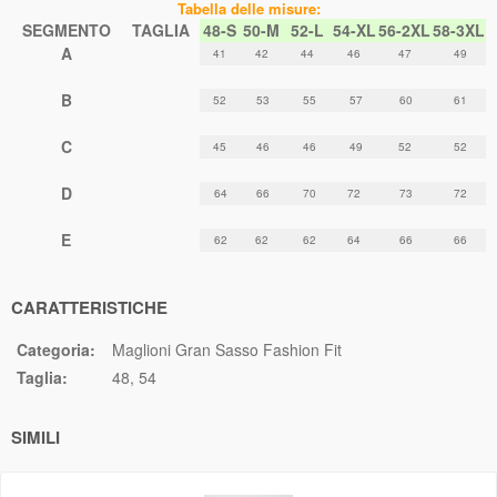
Tabella delle misure:
SEGMENTO
TAGLIA
48-S
50-M
52-L
54-XL
56-2XL
58-3XL
A
41
42
44
46
47
49
B
52
53
55
57
60
61
C
45
46
46
49
52
52
D
64
66
70
72
73
72
E
62
62
62
64
66
66
CARATTERISTICHE
Categoria:
Maglioni Gran Sasso Fashion Fit
Taglia:
48
54
SIMILI