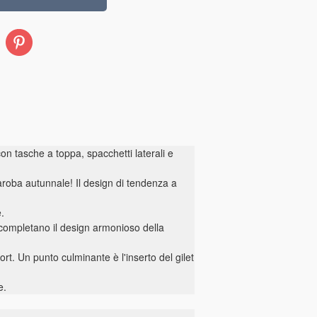
Pinterest
con tasche a toppa, spacchetti laterali e
aroba autunnale! Il design di tendenza a
.
a completano il design armonioso della
rt. Un punto culminante è l'inserto del gilet
e.