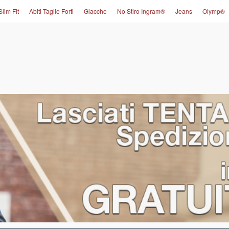
Slim Fit
Abiti Taglie Forti
Giacche
No Stiro Ingram®
Jeans
Olymp®