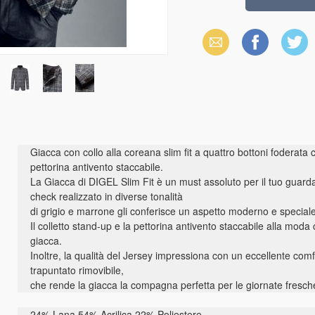
Email
Facebook
X
(Twitter)
Giacca con collo alla coreana slim fit a quattro bottoni foderata 
pettorina antivento staccabile.
La Giacca di DIGEL Slim Fit è un must assoluto per il tuo guard
check realizzato in diverse tonalità
di grigio e marrone gli conferisce un aspetto moderno e speciale
Il colletto stand-up e la pettorina antivento staccabile alla mod
giacca.
Inoltre, la qualità del Jersey impressiona con un eccellente comfo
trapuntato rimovibile,
che rende la giacca la compagna perfetta per le giornate fresch
24% Lana 54% Acrilica 22% Poliestere