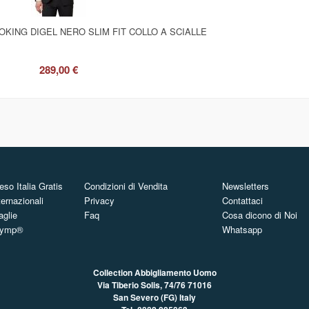
KING DIGEL NERO SLIM FIT COLLO A SCIALLE
289,00 €
so Italia Gratis
Condizioni di Vendita
Newsletters
ternazionali
Privacy
Contattaci
aglie
Faq
Cosa dicono di Noi
Olymp®
Whatsapp
Collection Abbigliamento Uomo
Via Tiberio Solis, 74/76
71016
San Severo (FG) Italy