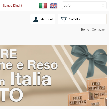
Scarpe Digel®
Account
Carrello
Home
Contattaci