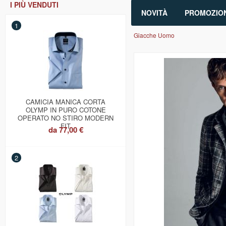
I PIÙ VENDUTI
NOVITÀ
PROMOZION
1
Giacche Uomo
CAMICIA MANICA CORTA
OLYMP IN PURO COTONE
OPERATO NO STIRO MODERN
FIT
da
77,00 €
2