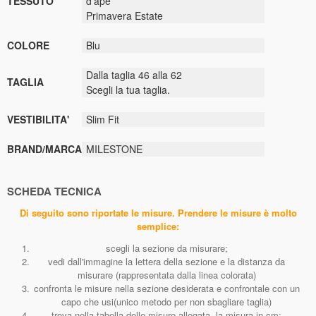
TESSUTO
d'ape
Primavera Estate
COLORE
Blu
Dalla taglia 46 alla 62
TAGLIA
Scegli la tua taglia.
VESTIBILITA'
Slim Fit
BRAND/MARCA
MILESTONE
SCHEDA TECNICA
Di seguito sono riportate le misure. Prendere le misure è molto
semplice:
scegli la sezione da misurare;
vedi dall'immagine la lettera della sezione e la distanza da
misurare (rappresentata dalla linea colorata)
confronta le misure nella sezione desiderata e confrontale con un
capo che usi(unico metodo per non sbagliare taglia)
trova nella tabella delle misure allegata, la misura in cm;