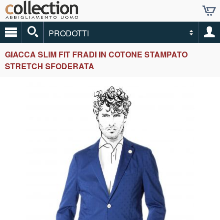
PRODOTTI
GIACCA SLIM FIT FRADI IN COTONE STAMPATO
STRETCH SFODERATA