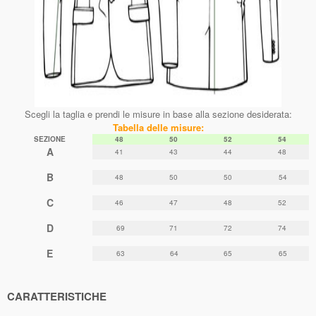
Scegli la taglia e prendi le misure in base alla sezione desiderata:
Tabella delle misure:
SEZIONE
48
50
52
54
A
41
43
44
48
B
48
50
50
54
C
46
47
48
52
D
69
71
72
74
E
63
64
65
65
CARATTERISTICHE