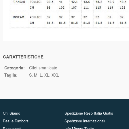
CARATTERISTICHE
Categoria:
Gilet smanicato
Taglia:
S
M
L
XL
XXL
Chi Siamo
Spedizione Reso Italia Gratis
Resi e Rimborsi
Spedizioni Internazionali
Pagamenti
Info Misure Taglie