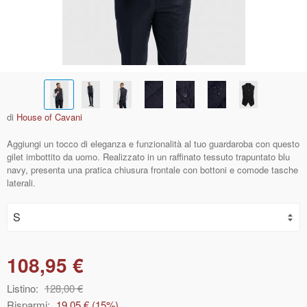
di
House of Cavani
Aggiungi un tocco di eleganza e funzionalità al tuo guardaroba con questo
gilet imbottito da uomo. Realizzato in un raffinato tessuto trapuntato blu
navy, presenta una pratica chiusura frontale con bottoni e comode tasche
laterali.
108,95 €
Listino:
128,00 €
Risparmi:
19,05 €
(
15
%)