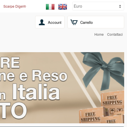
Scarpe Digel®
Account
Carrello
Home
Contattaci