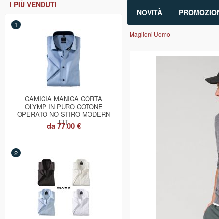
I PIÙ VENDUTI
NOVITÀ
PROMOZION
1
Maglioni Uomo
CAMICIA MANICA CORTA
OLYMP IN PURO COTONE
OPERATO NO STIRO MODERN
FIT
da
77,00 €
2