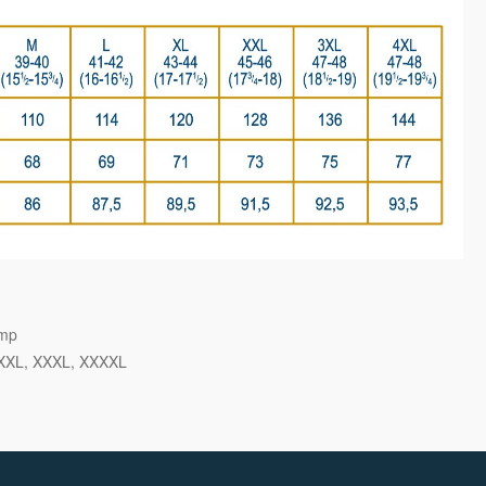
ymp
XXL
XXXL
XXXXL