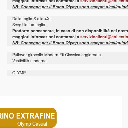
maggiori informazioni contattaci a
servizioclienti@collecti
NB: Consegne per il Brand Olymp sono sempre dieci/quindici
Dalla taglia S alla 4XL
Scegli la tua taglia.
Prodotto permanente, in caso di non disponibilità nei nostr
maggiori informazioni contattaci a
servizioclienti@collecti
NB: Consegne per il Brand Olymp sono sempre dieci/quindici
Pullover girocollo Modern Fit Classica aggiornata.
Vestibilità moderna
OLYMP