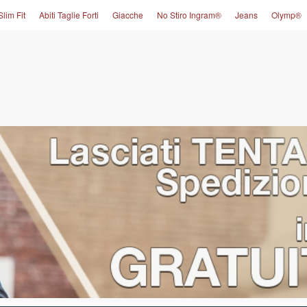
Slim Fit
Abiti Taglie Forti
Giacche
No Stiro Ingram®
Jeans
Olymp®