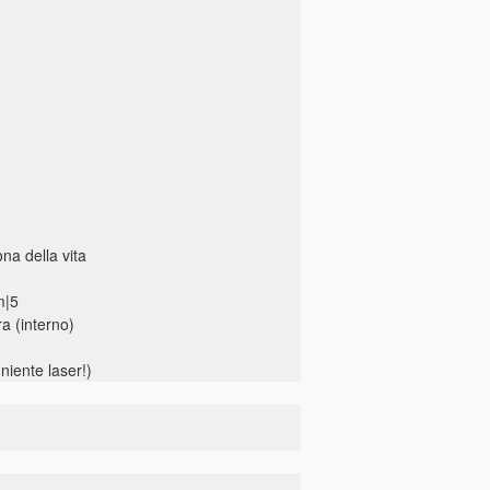
ona della vita
m|5
a (interno)
(niente laser!)