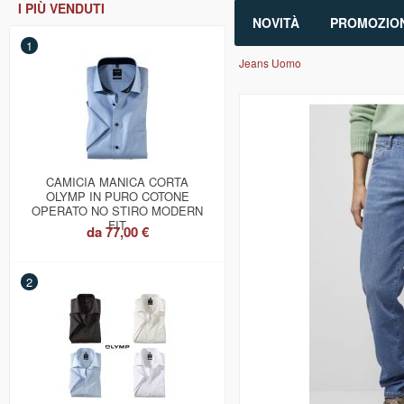
I PIÙ VENDUTI
NOVITÀ
PROMOZION
1
Jeans Uomo
CAMICIA MANICA CORTA
OLYMP IN PURO COTONE
OPERATO NO STIRO MODERN
FIT
da
77,00 €
2