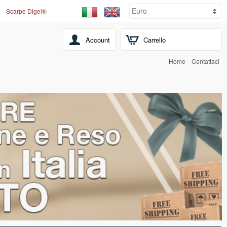
Scarpe Digel®
Account
Carrello
Home
Contattaci