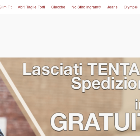
Slim Fit
Abiti Taglie Forti
Giacche
No Stiro Ingram®
Jeans
Olymp®