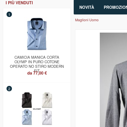
I PIÙ VENDUTI
NOVITÀ
PROMOZION
1
Maglioni Uomo
CAMICIA MANICA CORTA
OLYMP IN PURO COTONE
OPERATO NO STIRO MODERN
FIT
da
77,00 €
2