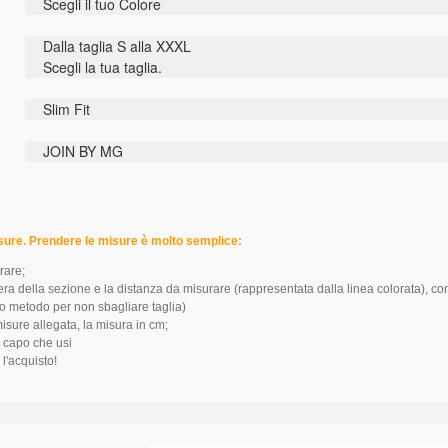
Scegli il tuo Colore
Dalla taglia S alla XXXL
Scegli la tua taglia.
Slim Fit
JOIN BY MG
isure. Prendere le misure è molto semplice:
rare;
tera della sezione e la distanza da misurare (rappresentata dalla linea colorata), c
o metodo per non sbagliare taglia)
misure allegata, la misura in cm;
a capo che usi
 l'acquisto!