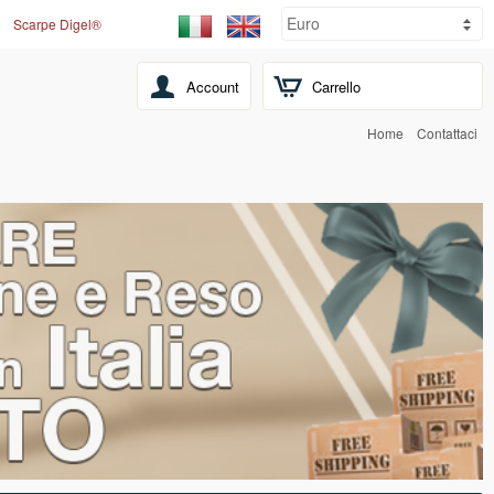
Scarpe Digel®
Account
Carrello
Home
Contattaci