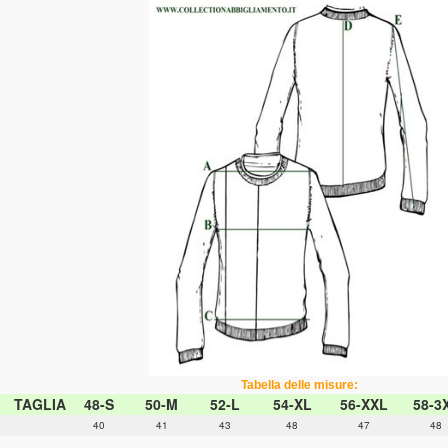
Tabella delle misure:
TAGLIA
48-S
50-M
52-L
54-XL
56-XXL
58-3
40
41
43
48
47
48