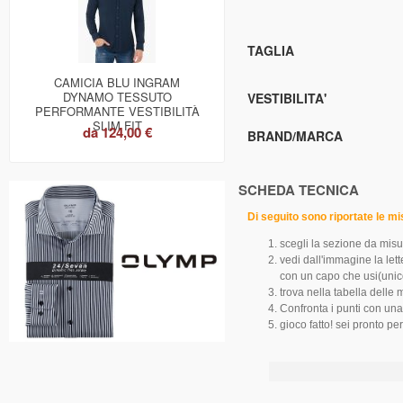
TAGLIA
CAMICIA BLU INGRAM
DYNAMO TESSUTO
VESTIBILITA'
PERFORMANTE VESTIBILITÀ
SLIM FIT
da
124,00 €
BRAND/MARCA
SCHEDA TECNICA
Di seguito sono riportate le m
scegli la sezione da misu
vedi dall'immagine la let
con un capo che usi(unic
trova nella tabella delle 
Confronta i punti con un
gioco fatto! sei pronto per