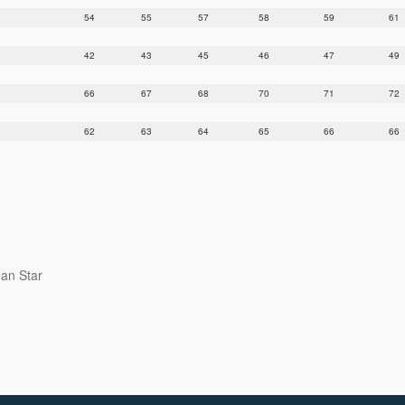
54
55
57
58
59
61
42
43
45
46
47
49
66
67
68
70
71
72
62
63
64
65
66
66
an Star