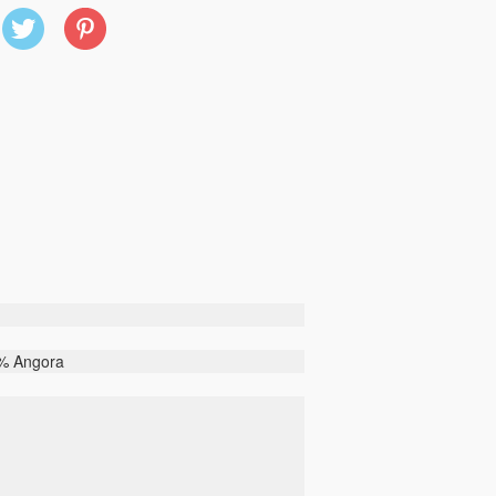
X
Pinterest
(Twitter)
5% Angora