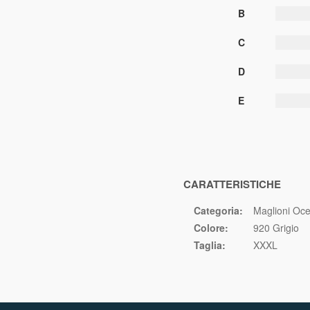
B
C
D
E
CARATTERISTICHE
Categoria:
Maglioni Oce
Colore:
920 Grigio
Taglia:
XXXL