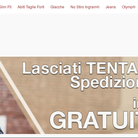
Slim Fit
Abiti Taglie Forti
Giacche
No Stiro Ingram®
Jeans
Olymp®