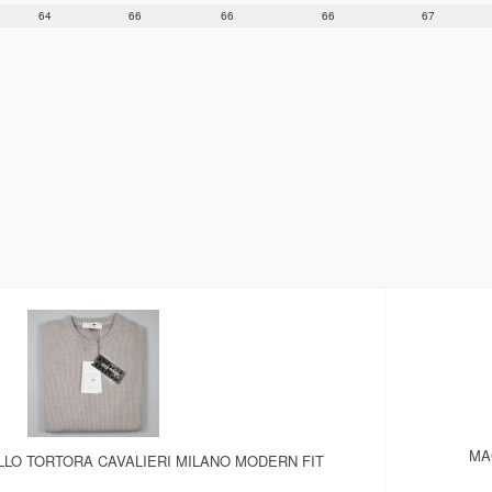
64
66
66
66
67
MA
LO TORTORA CAVALIERI MILANO MODERN FIT