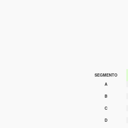
SEGMENTO
A
B
C
D