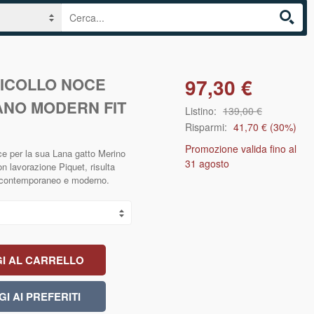
ICOLLO NOCE
97,30 €
ANO MODERN FIT
Listino:
139,00 €
Risparmi:
41,70 €
(
30
%)
Promozione valida fino al
isce per la sua Lana gatto Merino
31 agosto
n lavorazione Piquet, risulta
mo contemporaneo e moderno.