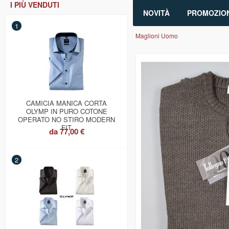
I PIÙ VENDUTI
NOVITÀ
PROMOZION
1
Maglioni Uomo
CAMICIA MANICA CORTA
OLYMP IN PURO COTONE
OPERATO NO STIRO MODERN
FIT
da
77,00 €
2