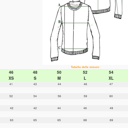
Tabella delle misure:
46
48
50
52
54
XS
S
M
L
XL
41
43
44
46
47
52
54
56
59
60
42
42
44
46
49
63
65
65
68
69