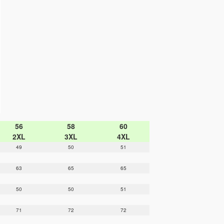
56
58
60
2XL
3XL
4XL
49
50
51
63
65
65
50
50
51
71
72
72