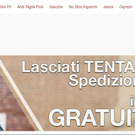
Slim Fit
Abiti Taglie Forti
Giacche
No Stiro Ingram®
Jeans
Olymp®