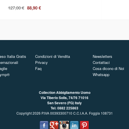
127,00 €
88,90 €
so Italia Gratis
Condizioni di Vendita
Newsletters
ternazionali
Privacy
Contattaci
aglie
Faq
Cosa dicono di Noi
Olymp®
Whatsapp
Collection Abbigliamento Uomo
Via Tiberio Solis, 74/76
71016
San Severo (FG) Italy
Tel: 0882 225863
Copyright 2026 P.IVA 00393300710 C.C.I.A.A. Foggia 108731