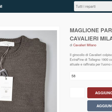
I
MAGLIONE PAR
CAVALIERI MIL
di
Cavalieri Milano
Il girocollo di Cavalieri colp
ExtraFine di Tollegno 1900 co
attuale e raffinata per l'uo