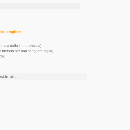
to semplice:
ntata dalla linea colorata),
o metodo per non sbagliare taglia)
cm;
esiderata.