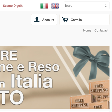
Scarpe Digel®
Account
Carrello
Home
Contattaci