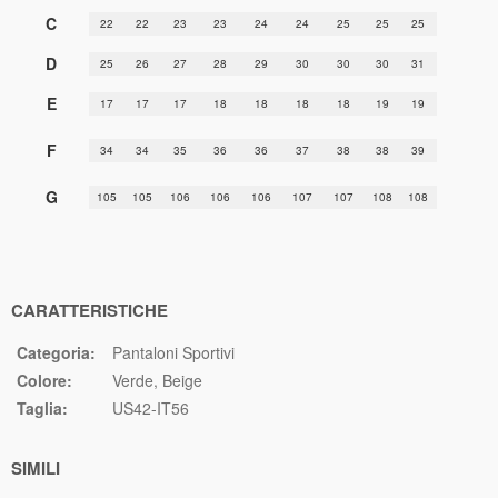
C
22
22
23
23
24
24
25
25
25
D
25
26
27
28
29
30
30
30
31
E
17
17
17
18
18
18
18
19
19
F
34
34
35
36
36
37
38
38
39
G
105
105
106
106
106
107
107
108
108
CARATTERISTICHE
Categoria:
Pantaloni Sportivi
Colore:
Verde
Beige
Taglia:
US42-IT56
SIMILI