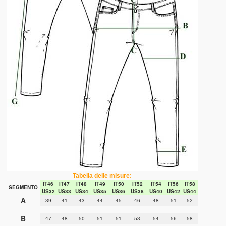
Tabella delle misure:
IT46
IT47
IT48
IT49
IT50
IT52
IT54
IT56
IT58
SEGMENTO
US32
US33
US34
US35
US36
US38
US40
US42
US44
A
39
41
43
44
45
46
48
51
52
B
47
48
50
51
51
53
54
56
58