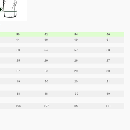
e
50
52
54
56
44
46
49
51
53
54
57
58
25
26
26
27
27
28
29
30
19
20
20
21
38
38
39
40
106
107
109
111