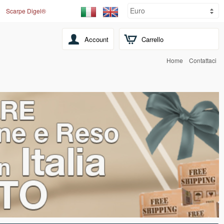
Scarpe Digel®
Account
Carrello
Home
Contattaci