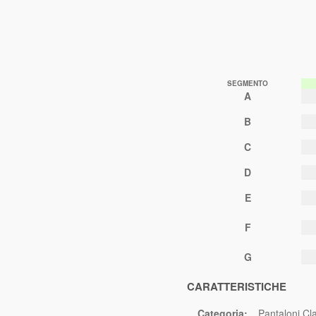
SEGMENTO
A
B
C
D
E
F
G
CARATTERISTICHE
Categoria:
Pantaloni Cla