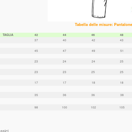
Tabella delle misure: Pantalon
TAGLIA
42
44
46
48
37
40
42
43
45
47
49
51
23
24
24
25
23
23
25
25
17
17
18
18
35
36
36
38
98
100
102
105
ssici