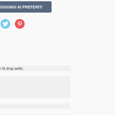
X
Pinterest
(Twitter)
fit drop sette.