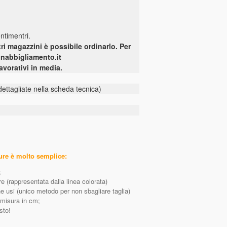
entimentri.
ri magazzini è possibile ordinarlo. Per
onabbigliamento.it
vorativi in media.
 dettagliate nella scheda tecnica)
sure è molto semplice:
;
e (rappresentata dalla linea colorata)
e usi (unico metodo per non sbagliare taglia)
a misura in cm;
sto!