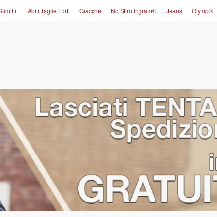
Slim Fit
Abiti Taglie Forti
Giacche
No Stiro Ingram®
Jeans
Olymp®