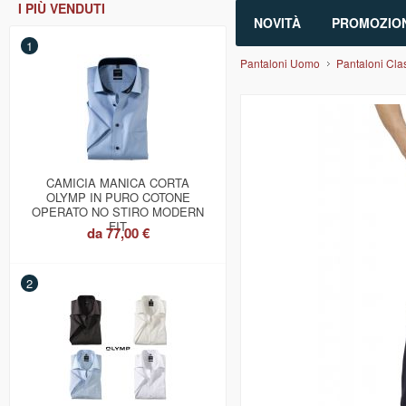
I PIÙ VENDUTI
NOVITÀ
PROMOZION
1
Pantaloni Uomo
Pantaloni Clas
CAMICIA MANICA CORTA
OLYMP IN PURO COTONE
OPERATO NO STIRO MODERN
FIT
da
77,00 €
2