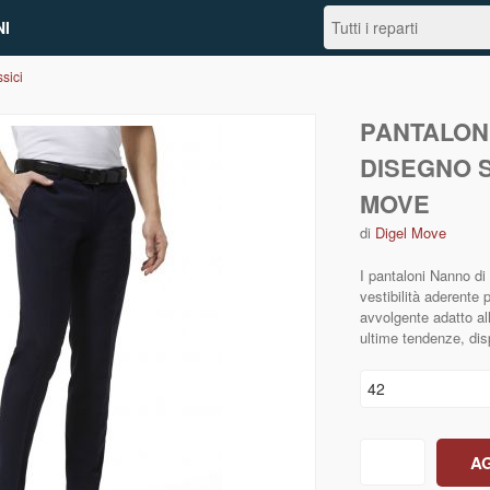
I
sici
PANTALON
DISEGNO S
MOVE
di
Digel Move
I pantaloni Nanno d
vestibilità aderente 
avvolgente adatto al
ultime tendenze, disp