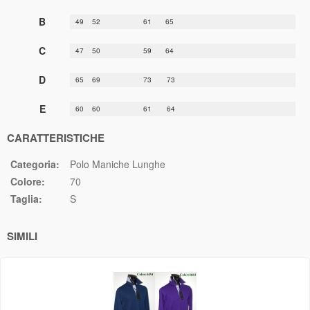
B
49
52
61
65
C
47
50
59
64
D
65
69
73
73
E
60
60
61
64
CARATTERISTICHE
Categoria:
Polo Maniche Lunghe
Colore:
70
Taglia:
S
SIMILI