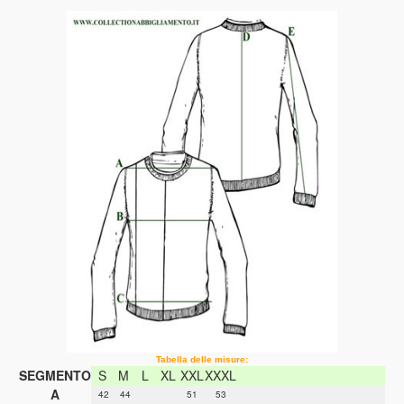
Tabella delle misure:
SEGMENTO
S
M
L
XL
XXL
XXXL
A
42
44
51
53