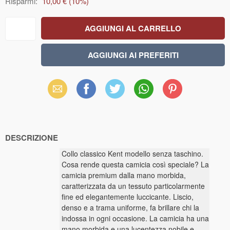
Risparmi:
10,00 €
(
10
%)
Email
Facebook
X
WhatsApp
Pinterest
(Twitter)
DESCRIZIONE
Collo classico Kent modello senza taschino.
Cosa rende questa camicia così speciale? La
camicia premium dalla mano morbida,
caratterizzata da un tessuto particolarmente
fine ed elegantemente luccicante. Liscio,
denso e a trama uniforme, fa brillare chi la
indossa in ogni occasione. La camicia ha una
mano morbida e una lucentezza nobile e