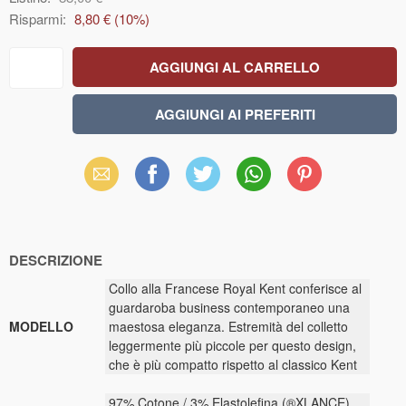
Risparmi:
8,80 €
(
10
%)
Email
Facebook
X
WhatsApp
Pinterest
(Twitter)
DESCRIZIONE
Collo alla Francese Royal Kent conferisce al
guardaroba business contemporaneo una
MODELLO
maestosa eleganza. Estremità del colletto
leggermente più piccole per questo design,
che è più compatto rispetto al classico Kent
97% Cotone / 3% Elastolefina (®XLANCE)