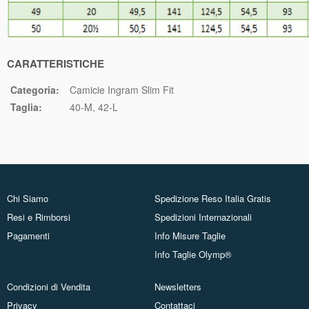
CARATTERISTICHE
Categoria:
Camicie Ingram Slim Fit
Taglia:
40-M
42-L
Chi Siamo
Spedizione Reso Italia Gratis
Resi e Rimborsi
Spedizioni Internazionali
Pagamenti
Info Misure Taglie
Info Taglie Olymp®
Condizioni di Vendita
Newsletters
Privacy
Contattaci