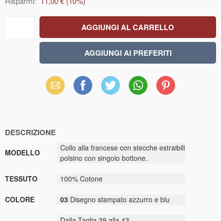
Risparmi:
11,00 €
(
10
%)
Email
Facebook
X
WhatsApp
Pinterest
(Twitter)
DESCRIZIONE
Collo alla francese con stecche estraibili
MODELLO
polsino con singolo bottone.
TESSUTO
100% Cotone
COLORE
03
Disegno stampato azzurro e blu
Dalla Taglia 39 alla 43