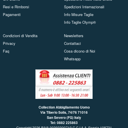
Resi e Rimborsi
Spedizioni Internazionali
Pagamenti
Info Misure Taglie
Info Taglie Olymp®
Condizioni di Vendita
Newsletters
Privacy
Contattaci
Faq
Cosa dicono di Noi
Whatsapp
Collection Abbigliamento Uomo
Via Tiberio Solis, 74/76
71016
San Severo (FG) Italy
Tel: 0882 225863
Copyright 2026 P.IVA 00393300710 C.C.I.A.A. Foggia 108731