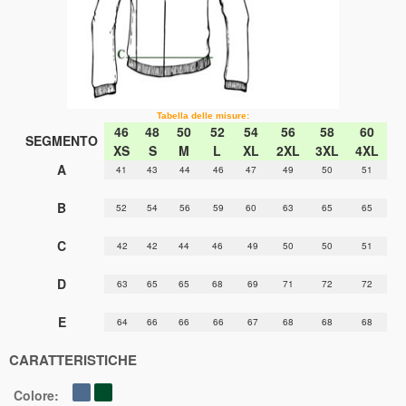
Tabella delle misure:
46
48
50
52
54
56
58
60
SEGMENTO
XS
S
M
L
XL
2XL
3XL
4XL
A
41
43
44
46
47
49
50
51
B
52
54
56
59
60
63
65
65
C
42
42
44
46
49
50
50
51
D
63
65
65
68
69
71
72
72
E
64
66
66
66
67
68
68
68
CARATTERISTICHE
Colore: