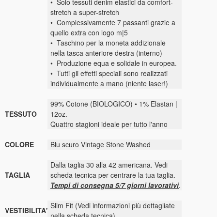
• Solo tessuti denim elastici da comfort-
stretch a super-stretch
• Complessivamente 7 passanti grazie a
quello extra con logo m|5
• Taschino per la moneta addizionale
nella tasca anteriore destra (interno)
• Produzione equa e solidale in europea.
• Tutti gli effetti speciali sono realizzati
individualmente a mano (niente laser!)
99% Cotone (BIOLOGICO) • 1% Elastan |
TESSUTO
12oz.
Quattro stagioni ideale per tutto l'anno
COLORE
Blu scuro Vintage Stone Washed
Dalla taglia 30 alla 42 americana. Vedi
TAGLIA
scheda tecnica per centrare la tua taglia.
Tempi di consegna 5/7 giorni lavorativi
.
Slim Fit (Vedi informazioni più dettagliate
VESTIBILITA'
nella scheda tecnica)