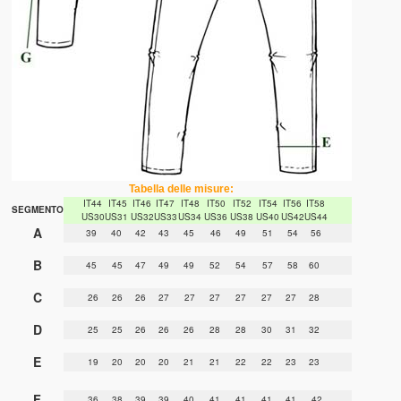
Tabella delle misure:
IT44
IT45
IT46
IT47
IT48
IT50
IT52
IT54
IT56
IT58
SEGMENTO
US30
US31
US32
US33
US34
US36
US38
US40
US42
US44
A
39
40
42
43
45
46
49
51
54
56
B
45
45
47
49
49
52
54
57
58
60
C
26
26
26
27
27
27
27
27
27
28
D
25
25
26
26
26
28
28
30
31
32
E
19
20
20
20
21
21
22
22
23
23
F
36
38
39
39
40
41
41
41
41
42