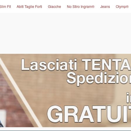
Slim Fit
Abiti Taglie Forti
Giacche
No Stiro Ingram®
Jeans
Olymp®