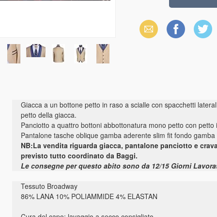
Email
Facebook
X
(Twitter)
Giacca a un bottone petto in raso a scialle con spacchetti latera
petto della giacca.
Panciotto a quattro bottoni abbottonatura mono petto con petto i
Pantalone tasche oblique gamba aderente slim fit fondo gamba
NB:La vendita riguarda giacca, pantalone panciotto e crava
previsto tutto coordinato da Baggi.
Le consegne per questo abito sono da 12/15 Giorni Lavora
Tessuto Broadway
86% LANA 10% POLIAMMIDE 4% ELASTAN
Cura del capo: lavaggio a secco consigliato