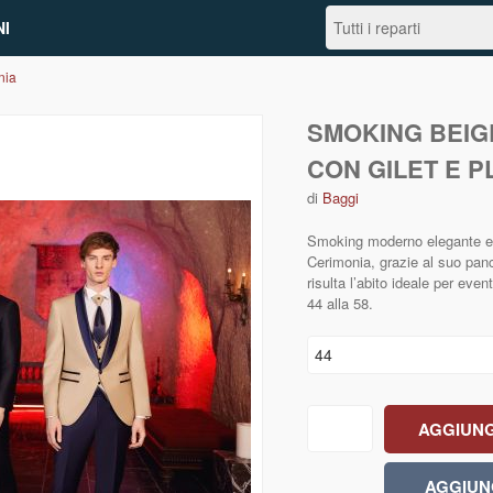
I
nia
SMOKING BEIGE
CON GILET E 
di
Baggi
Smoking moderno elegante e m
Cerimonia, grazie al suo panc
risulta l’abito ideale per event
44 alla 58.