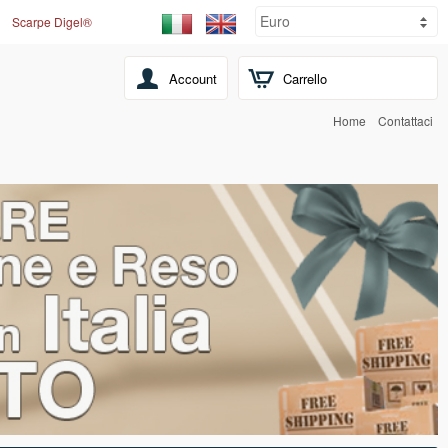
Scarpe Digel®
Account
Carrello
Home
Contattaci